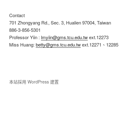
Contact
701 Zhongyang Rd., Sec. 3, Hualien 97004, Taiwan
886-3-856-5301
Professor Yiin :
lmyiin@gms.tcu.edu.tw
ext.12273
Miss Huang:
betty@gms.tcu.edu.tw
ext.12271、12285
本站採用 WordPress 建置